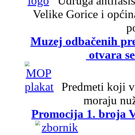
Udruga antifašist
Velike Gorice i opći
p
Muzej odbačenih pre
otvara se
Predmeti koji va
moraju nuž
Promocija 1. broja V