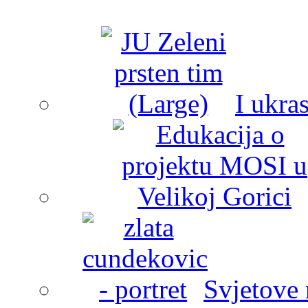
I ukra
Svjetove 