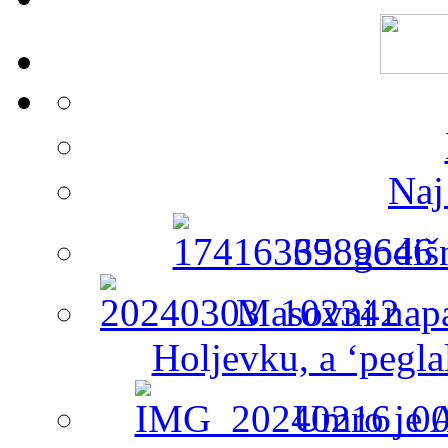
Naj
65. godiš
Masovni napa
Holjevku, a ‘peglal
Umro je A