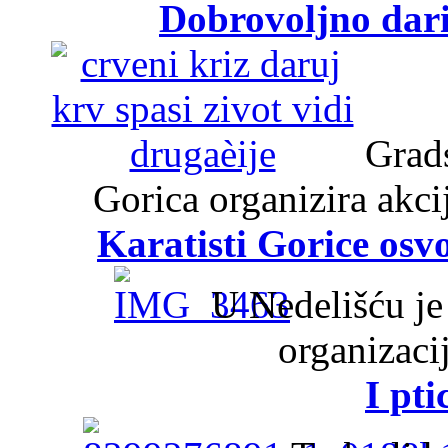
Dobrovoljno dari
Grads
Gorica organizira akci
Karatisti Gorice osv
U Nedelišću je
organizaci
I pt