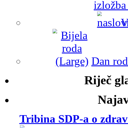
izložba
V
Dan roda
Riječ g
Najav
Tribina SDP-a o zdravs