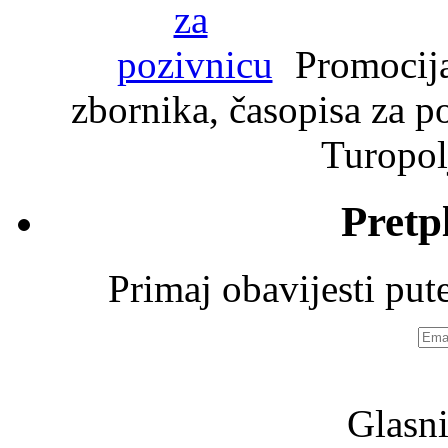
Promocija 
zbornika, časopisa za po
Turopolj
Pretp
Primaj obavijesti pu
Emai
adre
Glasni