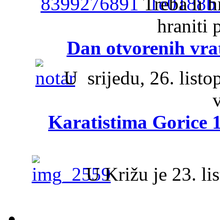
Treba li h
hraniti 
Dan otvorenih vra
U srijedu, 26. listo
Karatistima Gorice 
U Križu je 23. lis