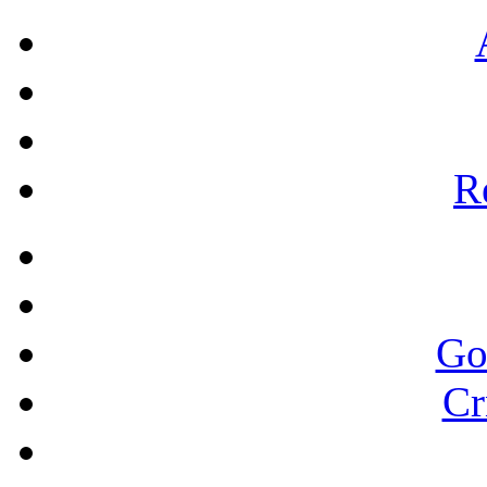
Re
Go
Cr