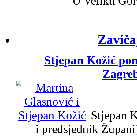
U Veliku Gor
Zaviča
Stjepan Kožić po
Zagreb
Stjepan K
i predsjednik Župani