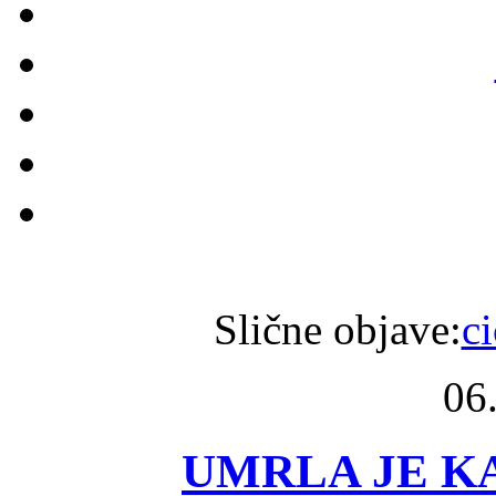
Slične objave:
c
06
UMRLA JE K