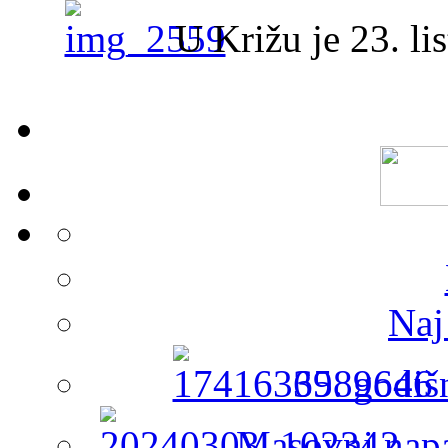
U Križu je 23. lis
Naj
65. godiš
Masovni napa