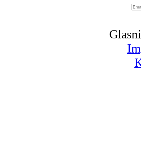
Emai
adre
Glasni
Im
K