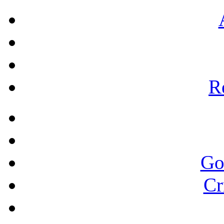
Re
Go
Cr