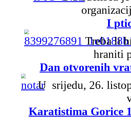
organizaci
I pt
Treba li h
hraniti 
Dan otvorenih vra
U srijedu, 26. listo
Karatistima Gorice 