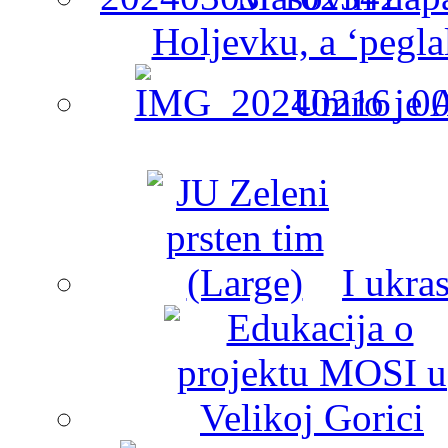
Holjevku, a ‘peglal
Umro je A
I ukra