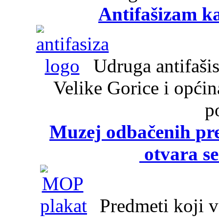
Antifašizam k
Udruga antifašist
Velike Gorice i opći
p
Muzej odbačenih pre
otvara se
Predmeti koji va