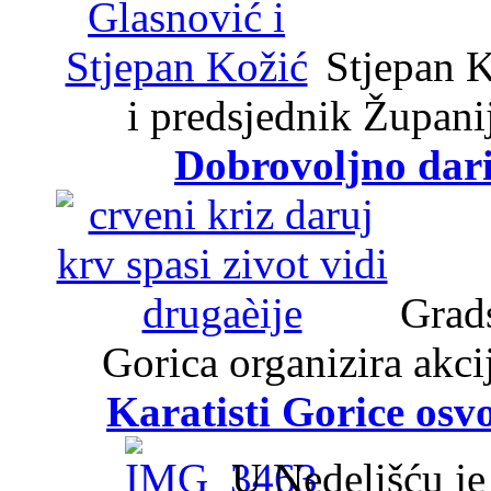
Stjepan K
i predsjednik Župani
Dobrovoljno dari
Grads
Gorica organizira akci
Karatisti Gorice osv
U Nedelišću je