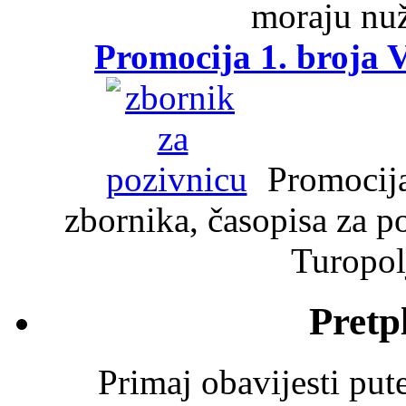
moraju nuž
Promocija 1. broja V
Promocija 
zbornika, časopisa za po
Turopolj
Pretp
Primaj obavijesti pu