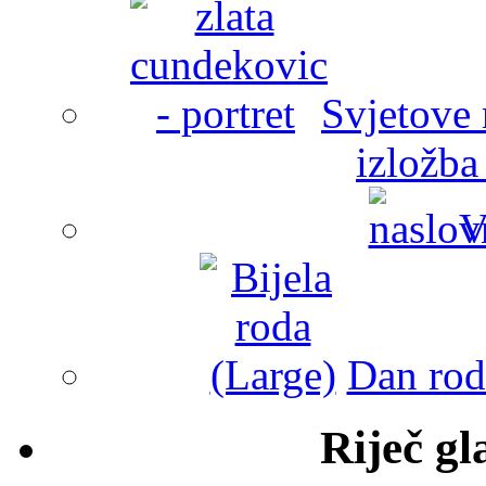
Svjetove 
izložba
V
Dan roda
Riječ g