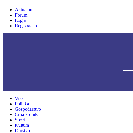
Aktualno
Forum
Login
Registracija
Vijesti
Politika
Gospodarstvo
Crna kronika
Sport
Kultura
Društvo