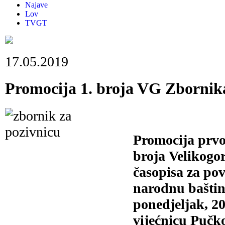
Najave
Lov
TVGT
17.05.2019
Promocija 1. broja VG Zbornika,
Promocija prv
broja Velikogo
časopisa za pov
narodnu baštin
ponedjeljak, 20
vijećnicu Pučko