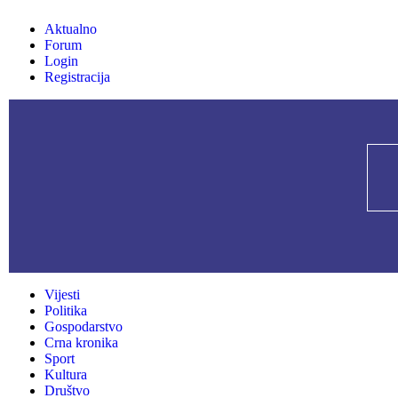
Aktualno
Forum
Login
Registracija
Vijesti
Politika
Gospodarstvo
Crna kronika
Sport
Kultura
Društvo