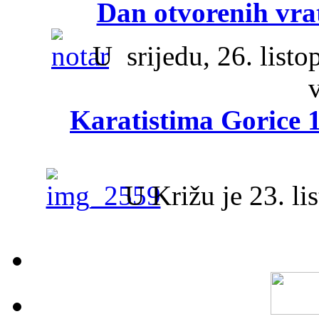
Dan otvorenih vra
U srijedu, 26. listo
Karatistima Gorice 
U Križu je 23. lis