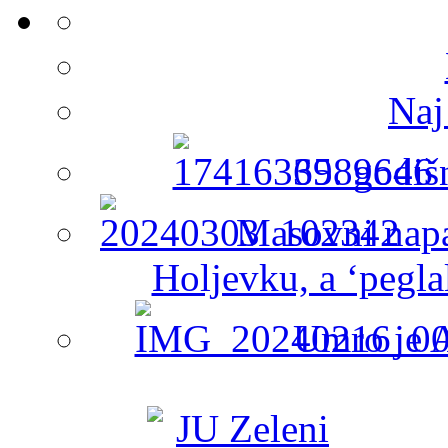
Naj
65. godiš
Masovni napa
Holjevku, a ‘peglal
Umro je A