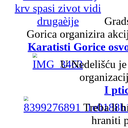
Grads
Gorica organizira akci
Karatisti Gorice osv
U Nedelišću je
organizaci
I pt
Treba li h
hraniti 