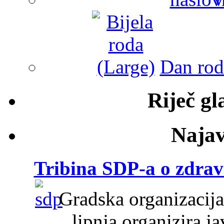
Dan roda
Riječ g
Najav
Tribina SDP-a o zdravs
Gradska organizacija
lipnja organizira j