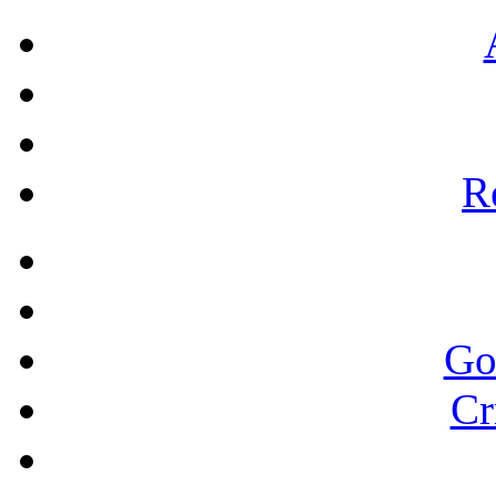
Re
Go
Cr