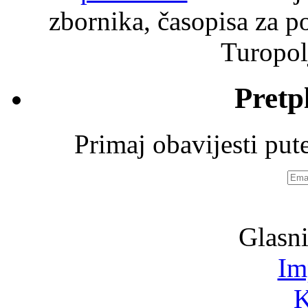
zbornika, časopisa za po
Turopolj
Pretp
Primaj obavijesti pu
Emai
adre
Glasni
Im
K