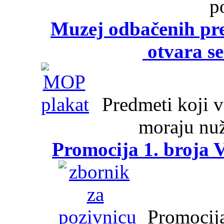
p
Muzej odbačenih pre
otvara se
Predmeti koji va
moraju nuž
Promocija 1. broja V
Promocija 