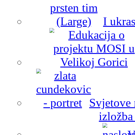
I ukra
Svjetove 
izložba
V