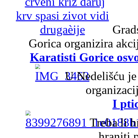
Grads
Gorica organizira akci
Karatisti Gorice osv
U Nedelišću je
organizaci
I pt
Treba li h
hraniti 