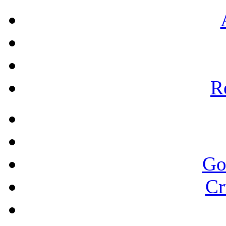
Re
Go
Cr