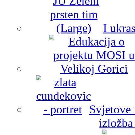
I ukra
Svjetove 
izložba