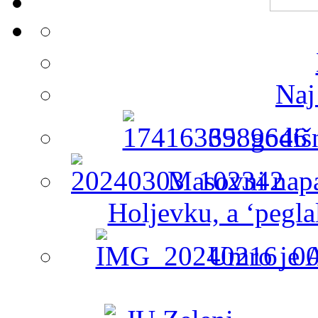
Naj
65. godiš
Masovni napa
Holjevku, a ‘peglal
Umro je A