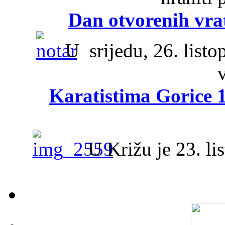
Dan otvorenih vra
U srijedu, 26. listo
Karatistima Gorice 
U Križu je 23. lis