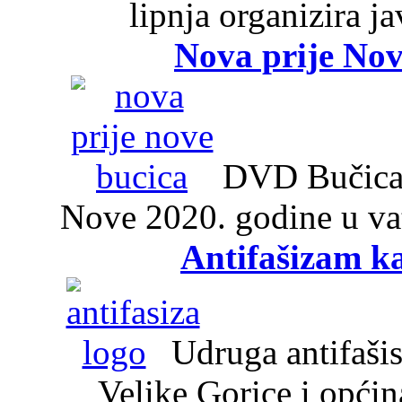
lipnja organizira j
Nova prije Nov
DVD Bučica 2
Nove 2020. godine u v
Antifašizam k
Udruga antifašist
Velike Gorice i opći