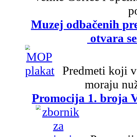
p
Muzej odbačenih pre
otvara se
Predmeti koji va
moraju nuž
Promocija 1. broja V