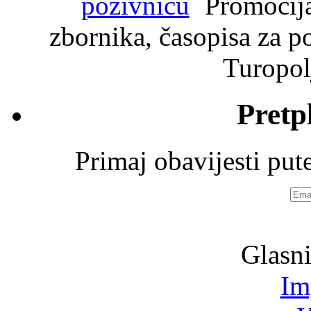
Promocija 
zbornika, časopisa za po
Turopolj
Pretp
Primaj obavijesti pu
Emai
adre
Glasni
Im