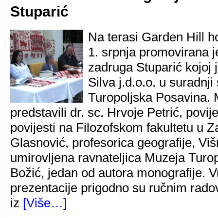
Stuparić
Na terasi Garden Hill ho
1. srpnja promovirana 
zadruga Stuparić kojoj
Silva j.d.o.o. u suradnj
Turopoljska Posavina. 
predstavili dr. sc. Hrvoje Petrić, povij
povijesti na Filozofskom fakultetu u 
Glasnović, profesorica geografije, Viš
umirovljena ravnateljica Muzeja Turop
Božić, jedan od autora monografije. V
prezentacije prigodno su ručnim rad
iz
[Više…]