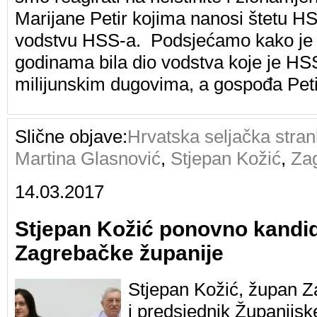
Marijane Petir kojima nanosi štetu H
vodstvu HSS-a. Podsjećamo kako je 
godinama bila dio vodstva koje je HSS
milijunskim dugovima, a gospođa Pet
Slične objave:
Hrvatska seljačka stra
Martina Glasnović
,
Stjepan Kožić
,
Za
14.03.2017
Stjepan Kožić ponovno kandi
Zagrebačke županije
Stjepan Kožić, župan Z
i predsjednik Županijs