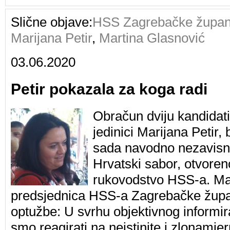
Slične objave:
HSS Zagrebačke župan
Marijana Petir
,
Martina Glasnović
03.06.2020
Petir pokazala za koga radi
Obračun dviju kandidati
jedinici Marijana Petir
sada navodno nezavisni
Hrvatski sabor, otvore
rukovodstvo HSS-a. Mar
predsjednica HSS-a Zagrebačke župa
optužbe: U svrhu objektivnog informira
smo reagirati na neistinite i zlonamje