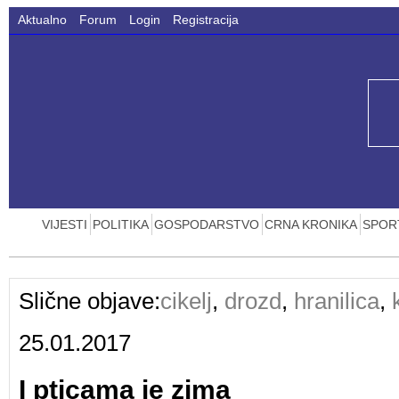
Aktualno
Forum
Login
Registracija
VIJESTI
POLITIKA
GOSPODARSTVO
CRNA KRONIKA
SPOR
Slične objave:
cikelj
,
drozd
,
hranilica
,
25.01.2017
I pticama je zima