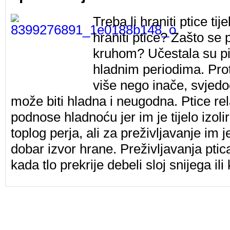
Treba li hraniti ptice t
hraniti ptice? Zašto se 
kruhom? Učestala su pi
hladnim periodima. Prot
više nego inače, svjedo
može biti hladna i neugodna. Ptice re
podnose hladnoću jer im je tijelo izol
toplog perja, ali za preživljavanje im 
dobar izvor hrane. Preživljavanja ptic
kada tlo prekrije debeli sloj snijega il